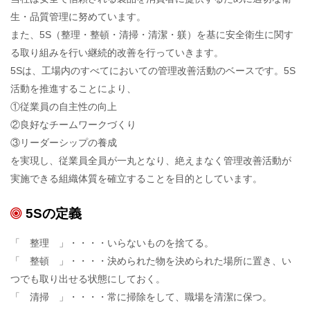
生・品質管理に努めています。
また、5S（整理・整頓・清掃・清潔・躾）を基に安全衛生に関す
る取り組みを行い継続的改善を行っていきます。
5Sは、工場内のすべてにおいての管理改善活動のベースです。5S
活動を推進することにより、
①従業員の自主性の向上
②良好なチームワークづくり
③リーダーシップの養成
を実現し、従業員全員が一丸となり、絶えまなく管理改善活動が
実施できる組織体質を確立することを目的としています。
5Sの定義
「 整理 」・・・・いらないものを捨てる。
「 整頓 」・・・・決められた物を決められた場所に置き、い
つでも取り出せる状態にしておく。
「 清掃 」・・・・常に掃除をして、職場を清潔に保つ。