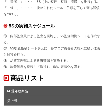
「 清潔 」・・・・3S（上の整理・整頓・清掃）を維持する。
「 躾 」・・・・・決められたルール・手順を正しく守る習慣
をつける。
5Sの実施スケジュール
① 内部監査員による監査を実施し、5S監査指摘シートを作成す
る。
② 5S監査指摘シートを元に、各フロア責任者の指示に従い改善
と対策を行う。
③ 品質管理部による改善確認を実施する。
④ 改善箇所を継続して監視し、5Sの定着化を図る。
商品リスト
通年物商品
茹で麺